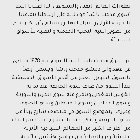
تطورات العالم التقني والتسويقي. لذا اعتبرنا اسم
"سوق مدحت باشا" هو دلالة على ارتباطنا بثقافتنا
بالمرتبة الأولى واعتزازنا بها، ورغبتنا في أن نكون جزء
من تطوير البنية التحتية الخدمية والتقنية للأسواق
السوريّة.
عن سوق مدحت باشا أنشأ السوق عام 1878 ميلادي
في عهد والي دمشق مدحت باشا. ويسمى أيضاً
بالسوق الطويل. يعتبر من أقدم الأسواق الدمشقية.
يبدأ السوق من طرف سوق الحريقة عند بداية
القوس المغطى ويتفرع منه سوق الحرير والبزورية
وسوق الدقاقين وسوق الخياطين وسوق الصوف
وغيرها. يتموضع السوق في منتصف شارع يبدأ من
سوق الحريقة وينتهي عند باب شرقي حيث يمر المارة
من أطراف الكثير من المعالم السياحية الأثرية
والدينية ودور العبادة من جوامع وكنائس والأبنية